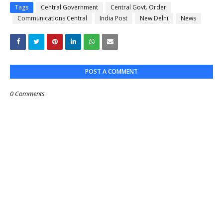
Tags
Central Government
Central Govt. Order
Communications Central
India Post
New Delhi
News
POST A COMMENT
0 Comments