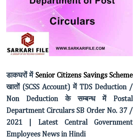
डाकघरों में
Senior Citizens Savings Scheme
खातों
में
(SCSS Account)
TDS Deduction /
के सम्बन्ध में
Non Deduction
Postal
Department Circulars SB Order No. 37 /
2021 | Latest Central Government
Employees News in Hindi