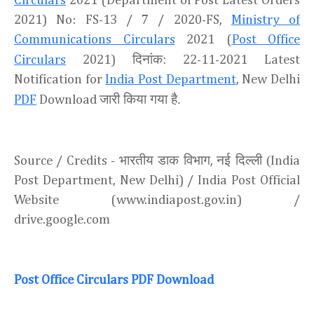
Circulars
2021 (Department of Post Latest Orders
2021) No: FS-13 / 7 / 2020-FS,
Ministry of
Communications Circulars
2021 (
Post Office
दिनांक:
Circulars
2021)
22-11-2021 Latest
Notification for
India Post Department
, New Delhi
जारी किया गया है.
PDF
Download
भारतीय डाक विभाग
नई दिल्ली (
Source / Credits -
,
India
Post Department, New Delhi) / India Post Official
Website (www.indiapost.gov.in) /
drive.google.com
Post Office Circulars PDF Download