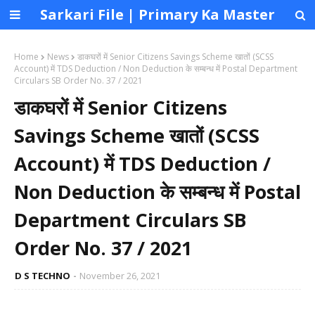
Sarkari File | Primary Ka Master
Home
News
डाकघरों में Senior Citizens Savings Scheme खातों (SCSS
Account) में TDS Deduction / Non Deduction के सम्बन्ध में Postal Department
Circulars SB Order No. 37 / 2021
डाकघरों में Senior Citizens
Savings Scheme खातों (SCSS
Account) में TDS Deduction /
Non Deduction के सम्बन्ध में Postal
Department Circulars SB
Order No. 37 / 2021
D S TECHNO
November 26, 2021