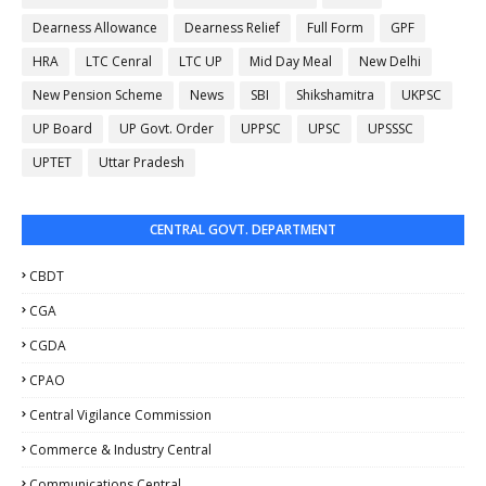
Dearness Allowance
Dearness Relief
Full Form
GPF
HRA
LTC Cenral
LTC UP
Mid Day Meal
New Delhi
New Pension Scheme
News
SBI
Shikshamitra
UKPSC
UP Board
UP Govt. Order
UPPSC
UPSC
UPSSSC
UPTET
Uttar Pradesh
CENTRAL GOVT. DEPARTMENT
CBDT
CGA
CGDA
CPAO
Central Vigilance Commission
Commerce & Industry Central
Communications Central