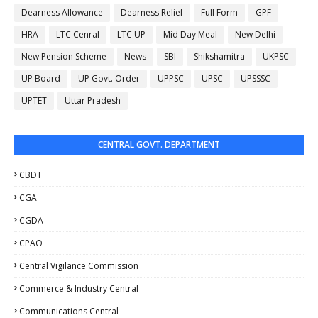
Dearness Allowance
Dearness Relief
Full Form
GPF
HRA
LTC Cenral
LTC UP
Mid Day Meal
New Delhi
New Pension Scheme
News
SBI
Shikshamitra
UKPSC
UP Board
UP Govt. Order
UPPSC
UPSC
UPSSSC
UPTET
Uttar Pradesh
CENTRAL GOVT. DEPARTMENT
CBDT
CGA
CGDA
CPAO
Central Vigilance Commission
Commerce & Industry Central
Communications Central