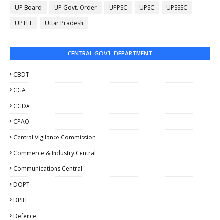
UP Board
UP Govt. Order
UPPSC
UPSC
UPSSSC
UPTET
Uttar Pradesh
CENTRAL GOVT. DEPARTMENT
CBDT
CGA
CGDA
CPAO
Central Vigilance Commission
Commerce & Industry Central
Communications Central
DOPT
DPIIT
Defence