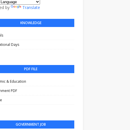
ed by
Translate
KNOWLEDGE
als
ational Days
i
PDF FILE
mic & Education
nment PDF
le
GOVERNMENT JOB