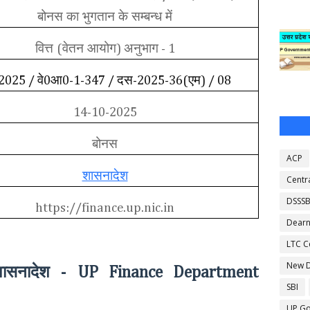
बोनस का भुगतान के सम्बन्ध में
वित्त
वेतन आयोग
अनुभाग
(
)
- 1
वे
आ
दस
एम
 2025 /
0
0-1-347 /
-2025-36(
) / 08
14-10-2025
बोनस
ACP
शासनादेश
Centr
DSSS
https://finance.up.nic.in
Dearn
LTC C
 शासनादेश -
New D
UP Finance Department
SBI
UP Go