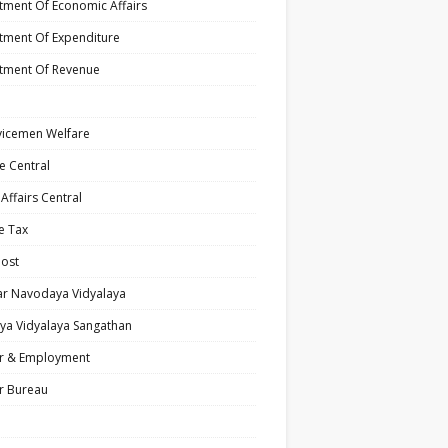
ment Of Economic Affairs
tment Of Expenditure
tment Of Revenue
vicemen Welfare
e Central
ffairs Central
e Tax
Post
ar Navodaya Vidyalaya
ya Vidyalaya Sangathan
r & Employment
r Bureau