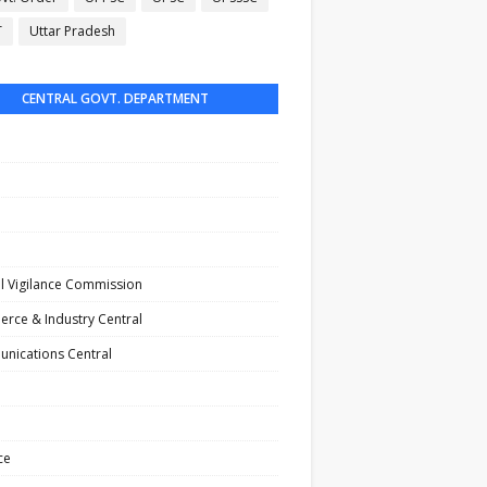
T
Uttar Pradesh
CENTRAL GOVT. DEPARTMENT
l Vigilance Commission
rce & Industry Central
nications Central
ce