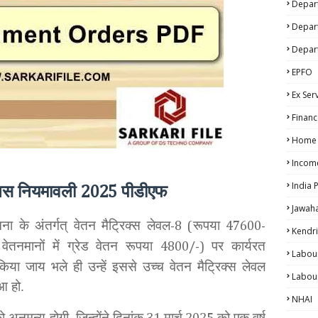
Depart
Depar
Depar
EPFO
Ex Ser
Financ
Home A
Incom
ोनस नियमावली
पीडीएफ
India 
2025
Jawah
ना के अंतर्गत् वेतन मैट्रिक्स लेवल
रूपया
-8 (
47600-
Kendri
 वेतनमानों में ग्रेड वेतन रूपया
पर कार्यरत
4800/-)
Labou
किया जाय भले ही उन्हें इससे उच्च वेतन मैट्रिक्स लेवल
Labou
ुआ हो.
NHAI
 अनुमन्य होगी, जिन्होंने दिनांक
मार्च
को एक वर्ष