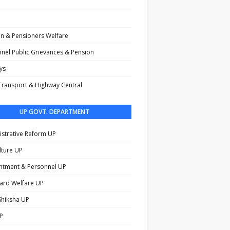
n & Pensioners Welfare
nel Public Grievances & Pension
ys
ransport & Highway Central
UP GOVT. DEPARTMENT
strative Reform UP
lture UP
ntment & Personnel UP
ard Welfare UP
Shiksha UP
P