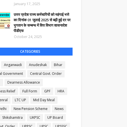
January 17, 2025
उत्तर प्रदेश राज्य कर्मचारियों को महंगाई भत्ते
का दिनांक 01 जुलाई 2025 से बढ़ी हुई दर पर
भुगतान के सम्बन्ध में वित्त विभाग शासनादेश
पीडीएफ
October 24, 2025
CATEGORIES
Anganwadi
Anudeshak
Bihar
al Government
Central Govt. Order
B
Dearness Allowance
ess Relief
Full Form
GPF
HRA
enral
LTC UP
Mid Day Meal
elhi
New Pension Scheme
News
Shikshamitra
UKPSC
UP Board
vt. Order
UPPSC
UPSC
UPSSSC