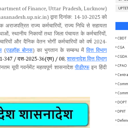
UPTE
artment of Finance, Uttar Pradesh, Lucknow)
द्वारा दिनांक:
को
hasanadesh.up.nic.in)
14-10-2025
िक अराजपत्रित राज्य कर्मचारियों, राज्य निधि से सहायता
ंस्थाओं, स्थानीय निकायों तथा जिला पंचायत के कर्मचारियों,
CBDT
मचारियों और दैनिक वेतन भोगीं कर्मचारियों को वर्ष
2024-
CGA
स
एडहॉक बोनस
का भुगतान के सम्बन्ध में
वित्त विभाग
(
)
CGDA
दस
एम
शासनादेश वित्त विभाग
1-347 /
-2025-36(
) / 08
,
CPAO
नतम यूपी गवर्नमेंट महत्वपूर्ण शासनादेश
पीडीएफ
इन हिंदी
Centra
Comme
Commu
DOPT
DPIIT
Defen