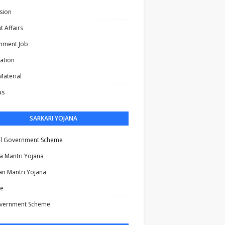
sion
t Affairs
nment Job
cation
Material
us
SARKARI YOJANA
al Government Scheme
a Mantri Yojana
n Mantri Yojana
e
vernment Scheme