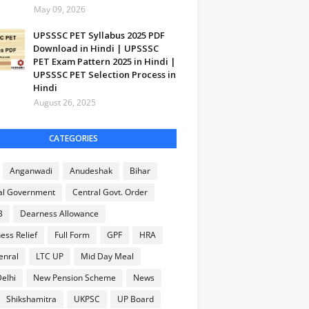
May 09, 2026
UPSSSC PET Syllabus 2025 PDF
Download in Hindi | UPSSSC
PET Exam Pattern 2025 in Hindi |
UPSSSC PET Selection Process in
Hindi
August 26, 2025
CATEGORIES
Anganwadi
Anudeshak
Bihar
al Government
Central Govt. Order
B
Dearness Allowance
ess Relief
Full Form
GPF
HRA
enral
LTC UP
Mid Day Meal
elhi
New Pension Scheme
News
Shikshamitra
UKPSC
UP Board