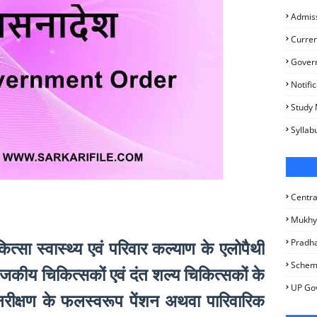
Admis
Curren
Gover
Notifi
Study 
Syllab
Centr
Mukhy
Pradha
ित्सा स्वास्थ्य एवं परिवार कल्याण के एलोपैथी
Sche
 राजकीय चिकित्सकों एवं दंत शल्य चिकित्सकों के
UP Go
ं पुनरीक्षण के फलस्वरूप पेंशन अथवा पारिवारिक