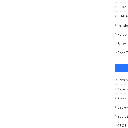
PCDA
PFRDA
Pensio
Person
Railwa
Road T
Admini
Agricu
Appoi
Backw
Basic 
CEO U