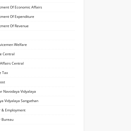
ment Of Economic Affairs
ment Of Expenditure
tment Of Revenue
vicemen Welfare
e Central
ffairs Central
e Tax
Post
r Navodaya Vidyalaya
ya Vidyalaya Sangathan
r & Employment
r Bureau