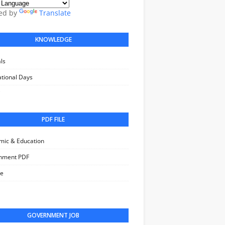
ed by
Translate
KNOWLEDGE
als
ational Days
i
PDF FILE
mic & Education
nment PDF
le
GOVERNMENT JOB