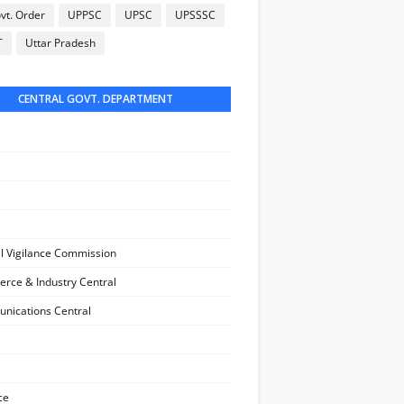
vt. Order
UPPSC
UPSC
UPSSSC
T
Uttar Pradesh
CENTRAL GOVT. DEPARTMENT
l Vigilance Commission
ce & Industry Central
nications Central
ce