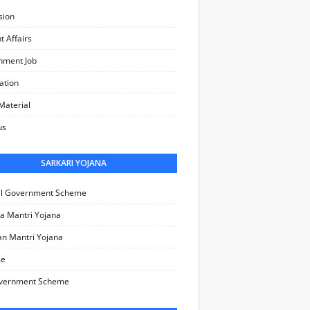
sion
t Affairs
nment Job
cation
Material
us
SARKARI YOJANA
al Government Scheme
a Mantri Yojana
n Mantri Yojana
me
vernment Scheme