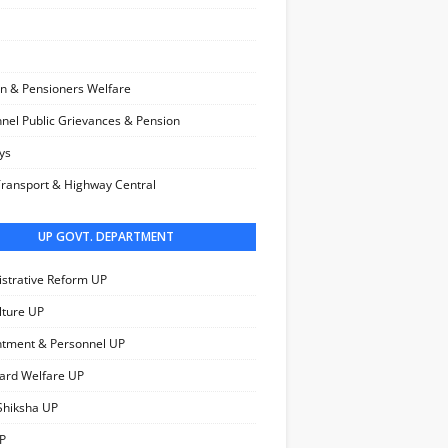
n & Pensioners Welfare
nel Public Grievances & Pension
ys
ransport & Highway Central
UP GOVT. DEPARTMENT
strative Reform UP
lture UP
ntment & Personnel UP
ard Welfare UP
Shiksha UP
P