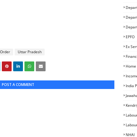
Depart
Depart
Depar
EPFO
Ex Ser
 Order
Uttar Pradesh
Financ
Home A
Incom
POST A COMMENT
India 
Jawaha
Kendri
Labou
Labou
NHAI