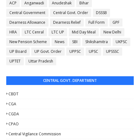
ACP
Anganwadi
Anudeshak
Bihar
Central Government
Central Govt. Order
DSSSB
Dearness Allowance
Dearness Relief
Full Form
GPF
HRA
LTC Cenral
LTC UP
Mid Day Meal
New Delhi
New Pension Scheme
News
SBI
Shikshamitra
UKPSC
UP Board
UP Govt. Order
UPPSC
UPSC
UPSSSC
UPTET
Uttar Pradesh
CENTRAL GOVT. DEPARTMENT
CBDT
CGA
CGDA
CPAO
Central Vigilance Commission