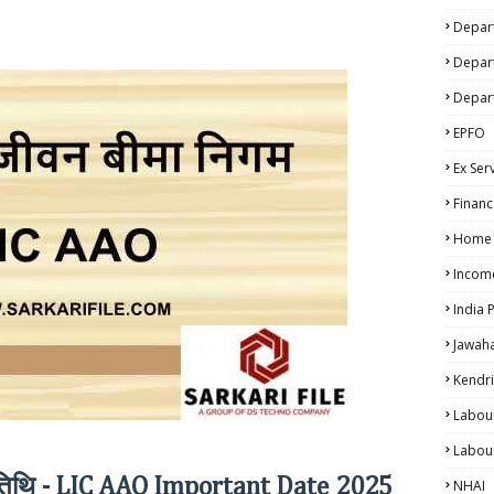
Depart
Depar
Depar
EPFO
Ex Ser
Financ
Home A
Incom
India 
Jawah
Kendri
Labou
Labou
 तिथि
- LIC AAO Important Date
2025
NHAI