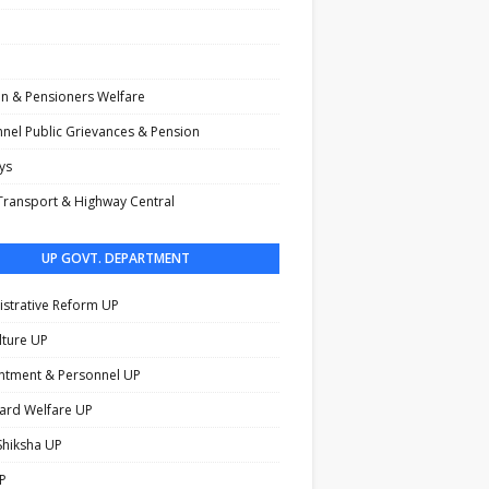
n & Pensioners Welfare
nel Public Grievances & Pension
ys
ransport & Highway Central
UP GOVT. DEPARTMENT
strative Reform UP
lture UP
ntment & Personnel UP
ard Welfare UP
Shiksha UP
P