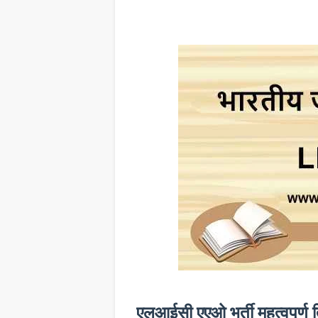
एलआईसी एएओ भर्ती महत्वपूर्ण