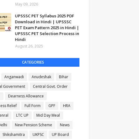
May 09, 2026
UPSSSC PET Syllabus 2025 PDF
Download in Hindi | UPSSSC
PET Exam Pattern 2025 in Hindi |
UPSSSC PET Selection Process in
Hindi
August 26, 2025
CATEGORIES
Anganwadi
Anudeshak
Bihar
al Government
Central Govt. Order
B
Dearness Allowance
ess Relief
Full Form
GPF
HRA
enral
LTC UP
Mid Day Meal
elhi
New Pension Scheme
News
Shikshamitra
UKPSC
UP Board