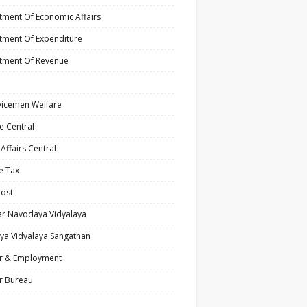
ment Of Economic Affairs
tment Of Expenditure
tment Of Revenue
vicemen Welfare
e Central
ffairs Central
e Tax
Post
ar Navodaya Vidyalaya
ya Vidyalaya Sangathan
r & Employment
r Bureau