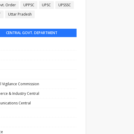
vt. Order
UPPSC
UPSC
UPSSSC
T
Uttar Pradesh
CENTRAL GOVT. DEPARTMENT
l Vigilance Commission
rce & Industry Central
nications Central
ce