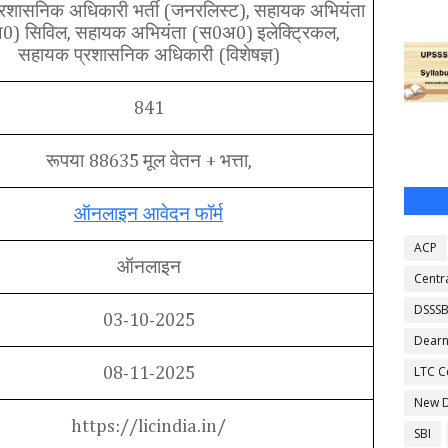
रशासनिक अधिकारी भर्ती
जनरलिस्ट
सहायक अभियंता
(
),
अ
सिविल
सहायक अभियंता
स
अ
इलेक्ट्रिकल
0)
,
(
0
0)
,
सहायक प्रशासनिक अधिकारी
विशेषज्ञ
(
)
841
रूपया
मूल वेतन
भत्ता
88635
+
,
ऑनलाइन आवेदन फॉर्म
ACP
ऑनलाइन
Centr
DSSS
03-10-2025
Dearn
LTC C
08-11-2025
New D
https://licindia.in/
SBI