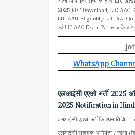
आज आप इस लेख
के द्वारा
LIC Ass
2025 PDF Download, LIC AAO S
LIC AAO Eligibility, LIC AAO J
एवं
के बारे 
LIC AAO Exam Pattern
Joi
WhatsApp Channe
एलआईसी एएओ भर्ती
अध
2025
2025 Notification in Hind
एलआईसी एएओ भर्ती विज्ञापन तिथि
– 1
एलआईसी सहायक अभियंता
एएओ
वि
/
(