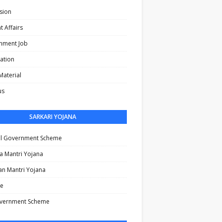
sion
t Affairs
nment Job
cation
Material
us
SARKARI YOJANA
al Government Scheme
a Mantri Yojana
n Mantri Yojana
e
vernment Scheme