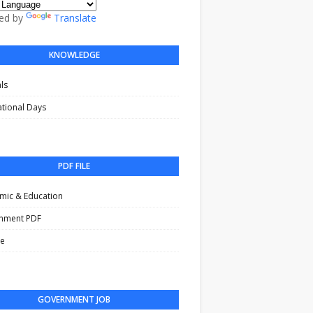
ed by
Translate
KNOWLEDGE
als
ational Days
i
PDF FILE
mic & Education
nment PDF
le
GOVERNMENT JOB