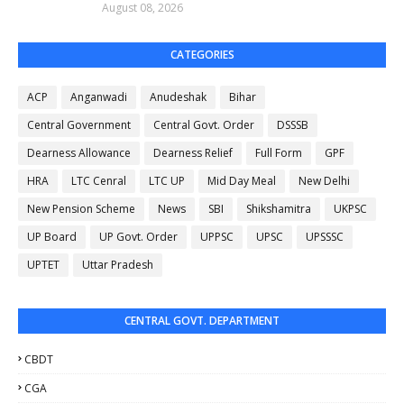
August 08, 2026
CATEGORIES
ACP
Anganwadi
Anudeshak
Bihar
Central Government
Central Govt. Order
DSSSB
Dearness Allowance
Dearness Relief
Full Form
GPF
HRA
LTC Cenral
LTC UP
Mid Day Meal
New Delhi
New Pension Scheme
News
SBI
Shikshamitra
UKPSC
UP Board
UP Govt. Order
UPPSC
UPSC
UPSSSC
UPTET
Uttar Pradesh
CENTRAL GOVT. DEPARTMENT
CBDT
CGA