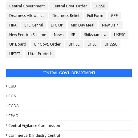
Central Government
Central Govt. Order
DSSSB
Dearness Allowance
Dearness Relief
Full Form
GPF
HRA
LTC Cenral
LTC UP
Mid Day Meal
New Delhi
New Pension Scheme
News
SBI
Shikshamitra
UKPSC
UP Board
UP Govt. Order
UPPSC
UPSC
UPSSSC
UPTET
Uttar Pradesh
CENTRAL GOVT. DEPARTMENT
CBDT
CGA
CGDA
CPAO
Central Vigilance Commission
Commerce & Industry Central