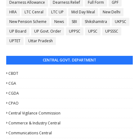
Dearness Allowance
Dearness Relief
Full Form
GPF
HRA
LTC Cenral
LTC UP
Mid Day Meal
New Delhi
New Pension Scheme
News
SBI
Shikshamitra
UKPSC
UP Board
UP Govt. Order
UPPSC
UPSC
UPSSSC
UPTET
Uttar Pradesh
CENTRAL GOVT. DEPARTMENT
CBDT
CGA
CGDA
CPAO
Central Vigilance Commission
Commerce & Industry Central
Communications Central