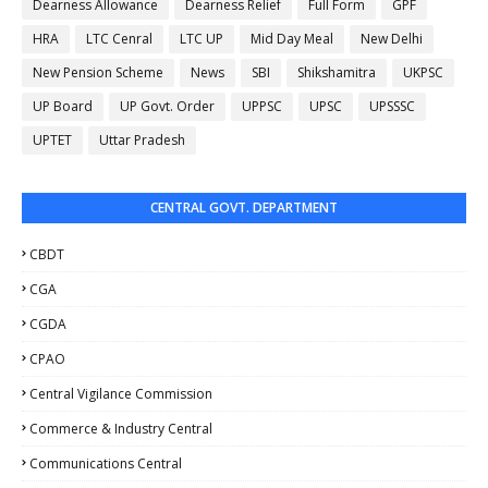
Dearness Allowance
Dearness Relief
Full Form
GPF
HRA
LTC Cenral
LTC UP
Mid Day Meal
New Delhi
New Pension Scheme
News
SBI
Shikshamitra
UKPSC
UP Board
UP Govt. Order
UPPSC
UPSC
UPSSSC
UPTET
Uttar Pradesh
CENTRAL GOVT. DEPARTMENT
CBDT
CGA
CGDA
CPAO
Central Vigilance Commission
Commerce & Industry Central
Communications Central